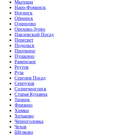
Мытищи
Наро-Фоминск
Ногинск
Обнинск
Одинцово
Орехово-Зуево
Павловский Посад
Пересвет
Подольск
Протвино
Пушкино
Раменское
Реутов
Руза
Сергиев Посад
Серпухов
Солнечногорск
Старая Купавна
Троицк
Фрязино
Химки
Хотьково
Черноголовка
Чехов
Щёлково