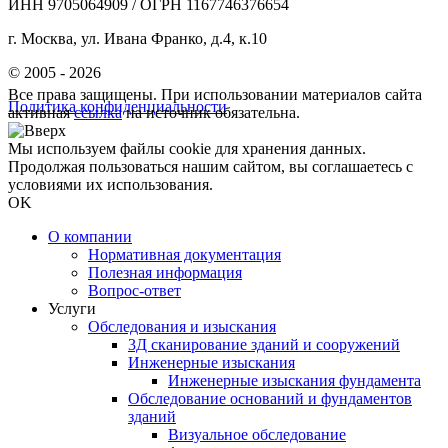
ИНН 9705064909 / ОГРН 1167746376654
г. Москва, ул. Ивана Франко, д.4, к.10
© 2005 - 2026
Все права защищены. При использовании материалов сайта
Политика конфиденциальности
активная
ссылка
на источник обязательна.
Мы используем файлы cookie для хранения данных.
Продолжая пользоваться нашим сайтом, вы соглашаетесь с
условиями их использования.
OK
О компании
Нормативная документация
Полезная информация
Вопрос-ответ
Услуги
Обследования и изыскания
3Д сканирование зданий и сооружений
Инженерные изыскания
Инженерные изыскания фундамента
Обследование оснований и фундаментов
зданий
Визуальное обследование