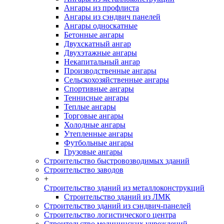
Ангары из профлиста
Ангары из сэндвич панелей
Ангары односкатные
Бетонные ангары
Двухскатный ангар
Двухэтажные ангары
Некапитальный ангар
Производственные ангары
Сельскохозяйственные ангары
Спортивные ангары
Теннисные ангары
Теплые ангары
Торговые ангары
Холодные ангары
Утепленные ангары
Футбольные ангары
Грузовые ангары
Строительство быстровозводимых зданий
Строительство заводов
+
Строительство зданий из металлоконструкций
Строительство зданий из ЛМК
Строительство зданий из сэндвич-панелей
Строительство логистического центра
Строительство медицинских учреждений