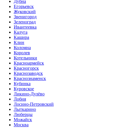
Дубна
Егорьевск
Жуковский
Звенигород
Зеленоград
Ивантеевка
Калуга
Кашира
Клин
Коломна
Королев
Котельники
Красноармейск
Красногорск
Краснозаводск
Краснознаменск
Кубинка
Куровское
Ликино-Дулёво
Лобня
Лосино-Петровский
Лыткарино
Люберцы
Можайск
Москва