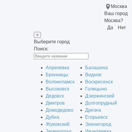
Москва
Ваш город
Москва?
Да
Нет
×
Выберите город
Поиск:
Апрелевка
Балашиха
Бронницы
Видное
Волоколамск
Воскресенск
Высоковск
Голицыно
Дедовск
Дзержинский
Дмитров
Долгопрудный
Домодедово
Дрезна
Дубна
Егорьевск
Жуковский
Звенигород
Зеленоград
Ивантеевка