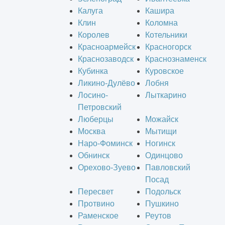
Калуга
Кашира
Клин
Коломна
Королев
Котельники
Красноармейск
Красногорск
Краснозаводск
Краснознаменск
Кубинка
Куровское
Ликино-Дулёво
Лобня
Лосино-
Лыткарино
Петровский
Люберцы
Можайск
Москва
Мытищи
Наро-Фоминск
Ногинск
Обнинск
Одинцово
Орехово-Зуево
Павловский
Посад
Пересвет
Подольск
Протвино
Пушкино
Раменское
Реутов