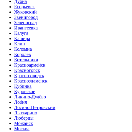
Дубна
Егорьевск
Жуковский
Звенигород
Зеленоград
Ивантеевка
Калуга
Кашира
Клин
Коломна
Королев
Котельники
Красноармейск
Красногорск
Краснозаводск
Краснознаменск
Кубинка
Куровское
Ликино-Дулёво
Лобня
Лосино-Петровский
Лыткарино
Люберцы
Можайск
Москва