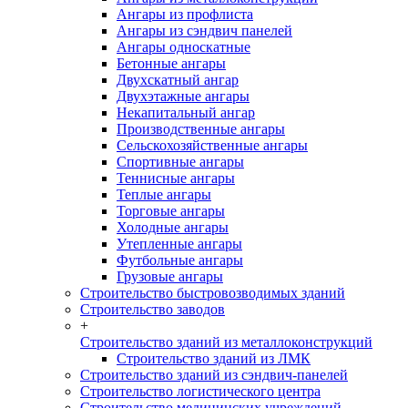
Ангары из профлиста
Ангары из сэндвич панелей
Ангары односкатные
Бетонные ангары
Двухскатный ангар
Двухэтажные ангары
Некапитальный ангар
Производственные ангары
Сельскохозяйственные ангары
Спортивные ангары
Теннисные ангары
Теплые ангары
Торговые ангары
Холодные ангары
Утепленные ангары
Футбольные ангары
Грузовые ангары
Строительство быстровозводимых зданий
Строительство заводов
+
Строительство зданий из металлоконструкций
Строительство зданий из ЛМК
Строительство зданий из сэндвич-панелей
Строительство логистического центра
Строительство медицинских учреждений