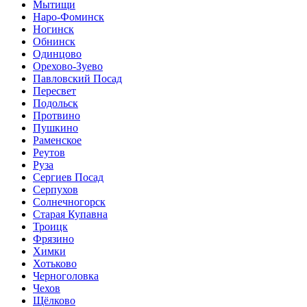
Мытищи
Наро-Фоминск
Ногинск
Обнинск
Одинцово
Орехово-Зуево
Павловский Посад
Пересвет
Подольск
Протвино
Пушкино
Раменское
Реутов
Руза
Сергиев Посад
Серпухов
Солнечногорск
Старая Купавна
Троицк
Фрязино
Химки
Хотьково
Черноголовка
Чехов
Щёлково