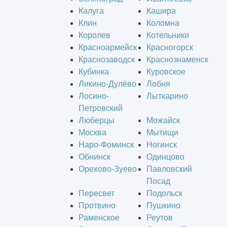
Калуга
Кашира
Клин
Коломна
Королев
Котельники
Красноармейск
Красногорск
Краснозаводск
Краснознаменск
Кубинка
Куровское
Ликино-Дулёво
Лобня
Лосино-
Лыткарино
Петровский
Люберцы
Можайск
Москва
Мытищи
Наро-Фоминск
Ногинск
Обнинск
Одинцово
Орехово-Зуево
Павловский
Посад
Пересвет
Подольск
Протвино
Пушкино
Раменское
Реутов