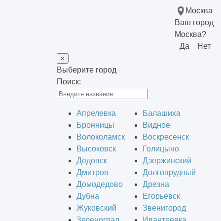
Москва
Ваш город
Москва?
Да
Нет
×
Выберите город
Поиск:
Апрелевка
Балашиха
Бронницы
Видное
Волоколамск
Воскресенск
Высоковск
Голицыно
Дедовск
Дзержинский
Дмитров
Долгопрудный
Домодедово
Дрезна
Дубна
Егорьевск
Жуковский
Звенигород
Зеленоград
Ивантеевка