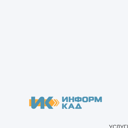
3Д сканирование зданий и сооруж
Инженерные изыскания
Инженерные изыскания фунда
Обследование оснований и фунда
Визуальное обследование фу
Обследование свайных фунд
Обследование фундамента
Обследование фундамента д
Обследование фундамента ча
Предпроектное техническое обсле
Техническое обследование зданий
Инструментальное техническо
Обследование железобетонног
УСЛУГ