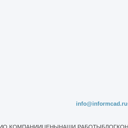
ений
мента
ментов зданий
ндаментов
аментов
ома
стного дома
дование
info@informcad.ru
 и сооружений
е обследование здания
о здания
И
О КОМПАНИИ
ЦЕНЫ
НАШИ РАБОТЫ
БЛОГ
КОН