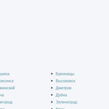
тов
рование спортивных 
шиха
Бронницы
ресенск
Высоковск
жинский
Дмитров
на
Дубна
игород
Зеленоград
струкции стадиона, была выполнена
проектная 