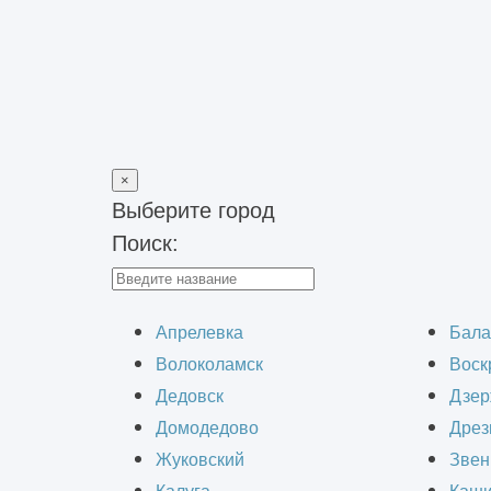
×
Выберите город
Поиск:
Главная
>
Наши работы
>
Проектирование спортивных объек
Проекти
Апрелевка
Бала
Волоколамск
Воск
Дедовск
Дзер
Домодедово
Дрез
Жуковский
Звен
В ходе работ по комплексной рекон