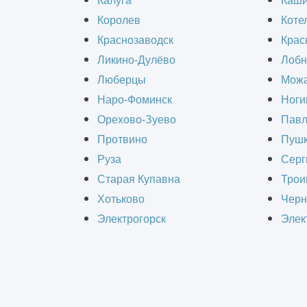
Калуга
Каш
комитете по архитектуре и градост
Королев
Коте
решение (АГР).
Краснозаводск
Крас
Ликино-Дулёво
Лобн
Стадион был построен в семидесяты
Люберцы
Можа
внешнего облика. Также инвестором
Наро-Фоминск
Ноги
спортивным дисциплинам, например,
Орехово-Зуево
Павл
Протвино
Пушк
Руза
Серг
Для здания спорткомплекса были вы
Старая Купавна
Трои
Для повышения энергоэффективност
Хотьково
Черн
утепление фасадов утеплителем из
Электрогорск
Элек
битумно-полимерным гидроизоляци
На территории стадиона располагал
установка трибун, мачт освещения, 