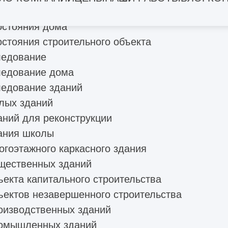
остояния многоквартирных домов
остояния дома
стояния строительного объекта
ледование
ледование дома
ледование зданий
лых зданий
аний для реконструкции
ания школы
гоэтажного каркасного здания
щественных зданий
екта капитального строительства
ъектов незавершенного строительства
оизводственных зданий
ромышленных зданий