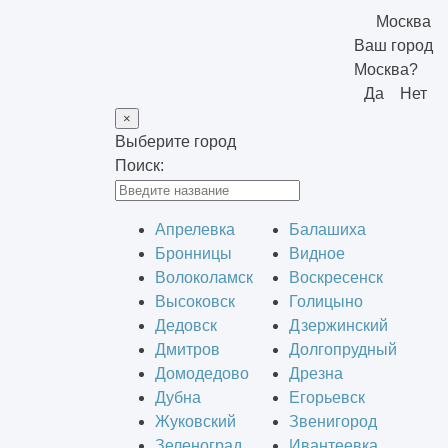
Москва
Ваш город
Москва?
Да
Нет
×
Выберите город
Поиск:
Апрелевка
Балашиха
Бронницы
Видное
Волоколамск
Воскресенск
Высоковск
Голицыно
Дедовск
Дзержинский
Дмитров
Долгопрудный
Домодедово
Дрезна
Дубна
Егорьевск
Жуковский
Звенигород
Зеленоград
Ивантеевка