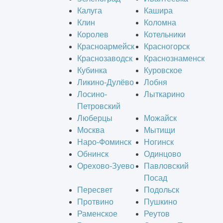
Калуга
Кашира
Клин
Коломна
Королев
Котельники
Красноармейск
Красногорск
Краснозаводск
Краснознаменск
Кубинка
Куровское
Ликино-Дулёво
Лобня
Лосино-
Лыткарино
Петровский
Люберцы
Можайск
Москва
Мытищи
Наро-Фоминск
Ногинск
Обнинск
Одинцово
Орехово-Зуево
Павловский
Посад
Пересвет
Подольск
Протвино
Пушкино
Раменское
Реутов