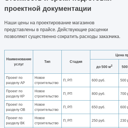
проектной документации
Наши цены на проектирование магазинов
представлены в прайсе. Действующие расценки
позволяют существенно сократить расходы заказчика.
Цена п
Наименование
Тип
Стадия
услуг
2
до 500 м
500
Проект по
Новое
П, РП
600 руб.
500 
разделу АР
строительство
Проект по
Новое
П, РП
800 руб.
700 
разделу КР
строительство
Проект по
Новое
П, РП
650 руб.
600 
разделу ОВ
строительство
Проект по
Новое
П, РП
250 руб.
230 
разделу ВК
строительство