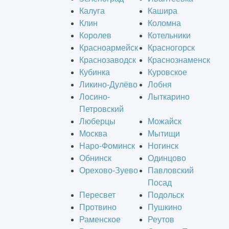
Калуга
Кашира
Клин
Коломна
Королев
Котельники
Красноармейск
Красногорск
Краснозаводск
Краснознаменск
Кубинка
Куровское
Ликино-Дулёво
Лобня
Лосино-
Лыткарино
Петровский
Люберцы
Можайск
Москва
Мытищи
Наро-Фоминск
Ногинск
Обнинск
Одинцово
Орехово-Зуево
Павловский
Посад
Пересвет
Подольск
Протвино
Пушкино
Раменское
Реутов