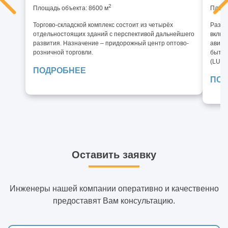
2
Площадь объекта: 8600 м
Площа
Торгово-складской комплекс состоит из четырёх
Разра
отдельностоящих зданий с перспективой дальнейшего
включ
развития. Назначение – придорожный центр оптово-
авиац
розничной торговли.
бытово
(LUN)
ПОДРОБНЕЕ
ПОД
Оставить заявку
Инженеры нашей компании оперативно и качественно
предоставят Вам консультацию.