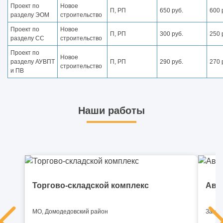
Проект по
Новое
П, РП
650 руб.
600 
разделу ЭОМ
строительство
Проект по
Новое
П, РП
300 руб.
250 
разделу СС
строительство
Проект по
Новое
разделу АУВПТ
П, РП
290 руб.
270 
строительство
и ПВ
Наши работы
Торгово-складской комплекс
Ави
МО, Домодедовский район
Замби