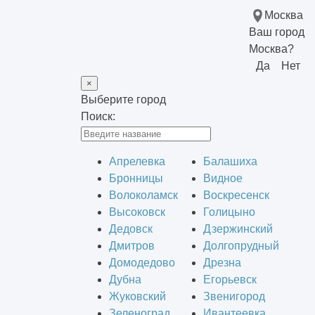
Москва
Ваш город
Москва?
Да
Нет
×
Выберите город
Поиск:
Апрелевка
Балашиха
Бронницы
Видное
Волоколамск
Воскресенск
Высоковск
Голицыно
Дедовск
Дзержинский
Дмитров
Долгопрудный
Домодедово
Дрезна
Дубна
Егорьевск
Жуковский
Звенигород
Зеленоград
Ивантеевка