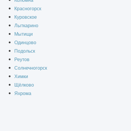
Коломна
пособностью, позволяют строить
Красногорск
ных фундаментов предлагает
Куровское
овня сложности. Гарантируем
Лыткарино
четной документации.
Мытищи
Одинцово
Подольск
Реутов
Солнечногорск
ли сложными свойствами грунта —
Химки
значительные нагрузки, как со
Щёлково
одвергаются воздействию
Яхрома
альную экспертизу состояния