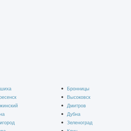
ний и фундаментов зданий
>
Обследование свайных фундаментов
ие свайных фундамент
шиха
Бронницы
ресенск
Высоковск
жинский
Дмитров
на
Дубна
игород
Зеленоград
 распространенных видов оснований, использ