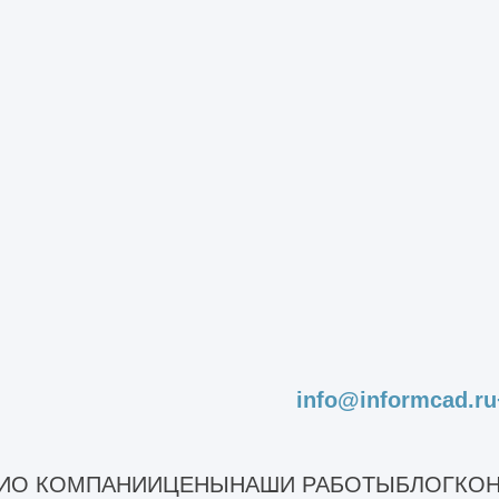
я получения эха от основания сваи. Однако ин
зысканий используют более сложные приборы, в
 позволяет получать данные о длине опорного эл
 возможность компьютерного обследования св
кран компьютера выводятся основные данные, в
ные о скорости, зоны расположения выявленны
м, что для проведения обследования нужен дост
.
info@informcad.ru
 исследование
И
О КОМПАНИИ
ЦЕНЫ
НАШИ РАБОТЫ
БЛОГ
КОН