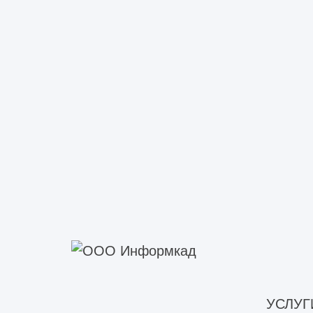
оголовку наносят удар молотком дл
ограничена. Поэтому сегодня для и
сейсмические и другие датчики. Это
обнаруживать его дефекты.
Современные приборы обеспечивают
на акустическое эхо. При этом на э
параметры сваи, ударная сила, дан
подвижности сваи.
Минус этой технологии состоит в то
нет, технологию использовать нельзя
Параллельное сейсмическое
УСЛУГ