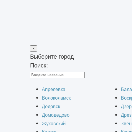
×
Выберите город
Поиск:
Главная
>
Обследования и изыскания
>
Обследование основа
Обследован
Апрелевка
Бала
Волоколамск
Воск
Дедовск
Дзер
Домодедово
Дрез
Жуковский
Звен
Свайный фундамент — один из самых