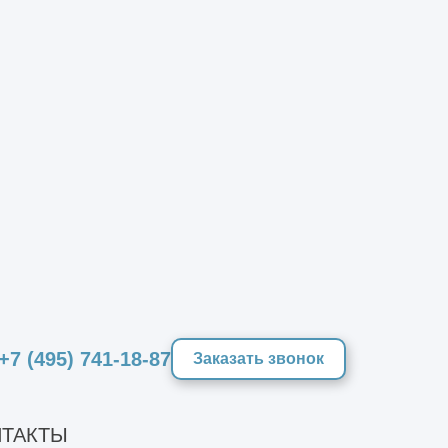
формативность такого исследования
 том числе датчик силы на молотке,
емента, заглубленного в грунт, и
айных конструкций методом отклика
 том числе геометрические
х дефектов, информация о
уп к оголовку. Если такого доступа
+7 (495) 741-18-87
Заказать звонок
ТАКТЫ