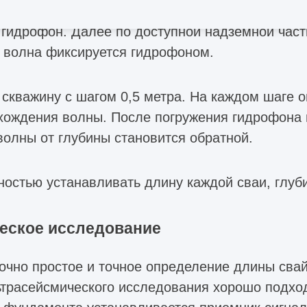
ие вдоль периметра свайного фундамента сква
 гидрофон. Далее по доступной надземной част
 волна фиксируется гидрофоном.
 скважину с шагом 0,5 метра. На каждом шаге 
хождения волны. После погружения гидрофона 
волны от глубины становится обратной.
ностью устанавливать длину каждой сваи, глуби
еское исследование
точно простое и точное определение длины сва
ьтрасейсмического исследования хорошо подхо