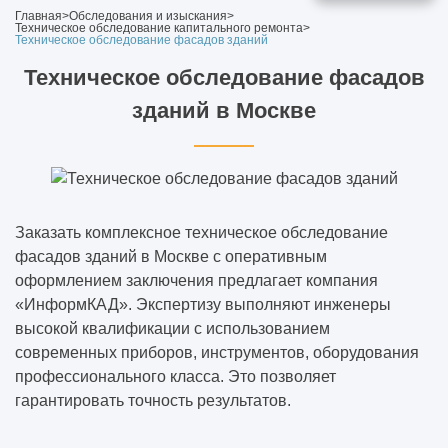
В какой программе выполняют
Главная
>
Обследования и изыскания
>
Техническое обследование капитального ремонта
>
визуализацию интерьера
Техническое обследование фасадов зданий
Техническое обследование фасадов
Для чего нужен эскизный проект
зданий в Москве
Дизайн-проект
Дизайн-проект офиса
Заказать комплексное техническое обследование
Особенности дизайна интерьера
фасадов зданий в Москве с оперативным
загородного дома: оригинальные
оформлением заключения предлагает компания
решения
«ИнформКАД». Экспертизу выполняют инженеры
высокой квалификации с использованием
Строительство и проектирование домов и
современных приборов, инструментов, оборудования
коттеджей
профессионального класса. Это позволяет
гарантировать точность результатов.
Дизайн-проект дома