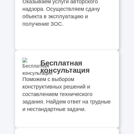
Как проходит строительство объекта под
Оказываем услуги авторского
ключ
надзора. Осуществляем сдачу
объекта в эксплуатацию и
Когда нужна реконструкция здания
получение ЗОС.
Решения, которые выглядят красиво в
Pinterest, но плохо работают в реальности
Миф: «Проект нужен только для
Бесплатная
согласований» — разбираем на примерах
консультация
Поможем с выбором
Почему дешёвый проект почти всегда
конструктивных решений и
выходит самым дорогим
составлением технического
задания. Найдем ответ на трудные
Где заказчики чаще всего теряют деньги,
и нестандартные задачи.
даже не заметив этого
Экономия, которая реально работает: 5