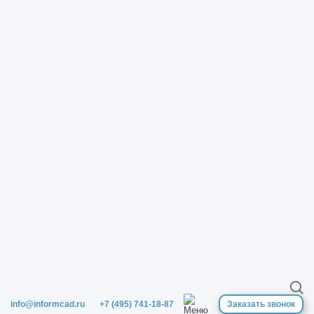
работах
Нужна ли лицензия на электромонтажные
работы
Нужна ли лицензия на монтаж пожарной
сигнализации
Что относится к сетям связи в
проектировании
Опытно-конструкторские работы что это
простыми словами
В каких границах осуществляется
архитектурно-строительное
проектирование
info@informcad.ru
+7 (495) 741-18-87
Заказать звонок