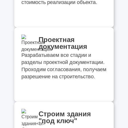
стоимость реализации объекта.
С чего начинается проектирование
здания
Как формируется техническое задание на
проектирование
Проектная
документация
Когда нужно обследование здания
Разрабатываем все стадии и
разделы проектной документации.
Как проходит предпроектная подготовка
Проходим согласования, получаем
разрешение на строительство.
Что входит в проектную документацию
Как выбрать конструктивную схему здания
Какие изыскания нужны перед
Строим здания
строительством
"под ключ"