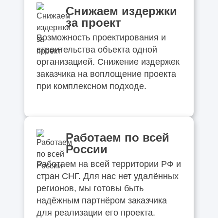
решений без потери качества
Снижаем издержки
за проект
Какие вопросы нужно задать компании ДО
Возможность проектирования и
подписания договора (чек-лист)
строительства объекта одной
организацией. Снижение издержек
Как одно инженерное решение может
заказчика на воплощение проекта
изменить весь объект
при комплексном подходе.
Какие решения нельзя отменить после
начала строительства
Работаем по всей
Как заказчик сам создаёт перерасход, а
России
потом винит подрядчика
Работаем на всей территории РФ и
стран СНГ. Для нас нет удалённых
регионов, мы готовы быть
надёжным партнёром заказчика
для реализации его проекта.