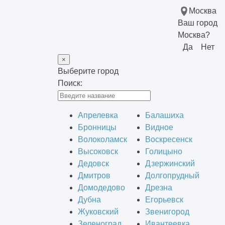
Москва
Ваш город
Москва?
Да
Нет
×
Выберите город
Поиск:
Апрелевка
Балашиха
Бронницы
Видное
Волоколамск
Воскресенск
Высоковск
Голицыно
Дедовск
Дзержинский
Дмитров
Долгопрудный
Домодедово
Дрезна
Дубна
Егорьевск
Жуковский
Звенигород
Зеленоград
Ивантеевка