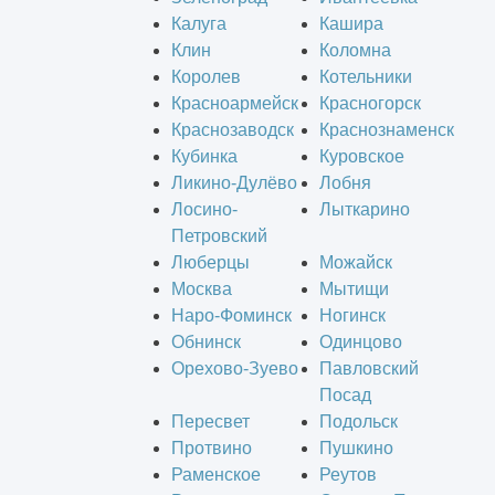
Калуга
Кашира
Клин
Коломна
Королев
Котельники
Красноармейск
Красногорск
Краснозаводск
Краснознаменск
Кубинка
Куровское
Ликино-Дулёво
Лобня
Лосино-
Лыткарино
Петровский
Люберцы
Можайск
Москва
Мытищи
Наро-Фоминск
Ногинск
Обнинск
Одинцово
Орехово-Зуево
Павловский
Посад
Пересвет
Подольск
Протвино
Пушкино
Раменское
Реутов