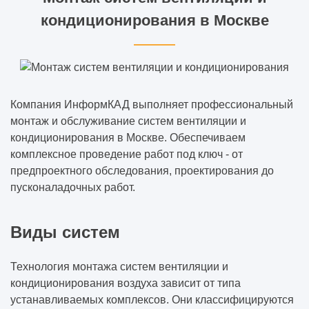
В какой программе выполняют
кондиционирования в Москве
визуализацию интерьера
Для чего нужен эскизный проект
Дизайн-проект
Компания ИнформКАД выполняет профессиональный
монтаж и обслуживание систем вентиляции и
Дизайн-проект офиса
кондиционирования в Москве. Обеспечиваем
комплексное проведение работ под ключ - от
Особенности дизайна интерьера
предпроектного обследования, проектирования до
загородного дома: оригинальные
пусконаладочных работ.
решения
Виды систем
Строительство и проектирование домов и
коттеджей
Технология монтажа систем вентиляции и
кондиционирования воздуха зависит от типа
Дизайн-проект дома
устанавливаемых комплексов. Они классифицируются