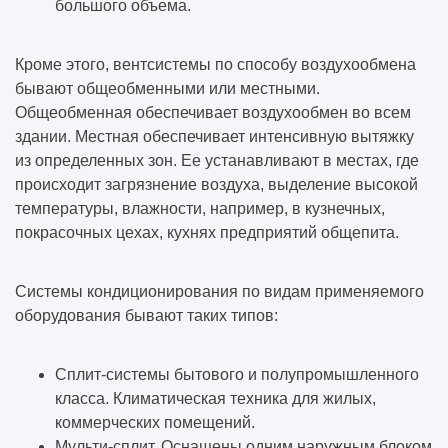
большого объема.
С чего начинается проектирование
здания
Кроме этого, вентсистемы по способу воздухообмена
бывают общеобменными или местными.
Как формируется техническое задание на
Общеобменная обеспечивает воздухообмен во всем
проектирование
здании. Местная обеспечивает интенсивную вытяжку
из определенных зон. Ее устанавливают в местах, где
Когда нужно обследование здания
происходит загрязнение воздуха, выделение высокой
температуры, влажности, например, в кузнечных,
Как проходит предпроектная подготовка
покрасочных цехах, кухнях предприятий общепита.
Что входит в проектную документацию
Системы кондиционирования по видам применяемого
оборудования бывают таких типов:
Как выбрать конструктивную схему здания
Сплит-системы бытового и полупромышленного
Какие изыскания нужны перед
класса. Климатическая техника для жилых,
строительством
коммерческих помещений.
Мульти-сплит. Оснащены одним наружным блоком