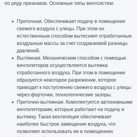
по ряду признаков. Основные типы вентсистем:
Дизайн-проект квартиры
Векторная графика: что это такое?
Приточная. Обеспечивает подачу в помещения
свежего воздуха с улицы. При этом он
Зачем нужна визуализация интерьера
естественным способом вытесняет отработанные
воздушные массы за счет создаваемой разницы
давлений.
Векторизация растровых изображений
Вытяжная. Механическим способом с помощью
вентиляторов осуществляется вытяжка
Что такое BIM проектирование в
отработанного воздуха. При этом в помещении
строительстве
образуется некоторое разрежение, которое
приводит к поступлению свежего воздуха с улицы
Зачем нужно 3D-моделирование
через форточки, технологические зазоры.
Приточно-вытяжная. Комплектуется автономными
Все о пескоструйной обработке
вентиляторами, которые работают на подачу и
вытяжку. Такая вентиляция обеспечивает
Как подготовиться к строительству
наиболее быстрое замещение воздуха, что
коммерческого здания
позволяет использовать ее в помещениях