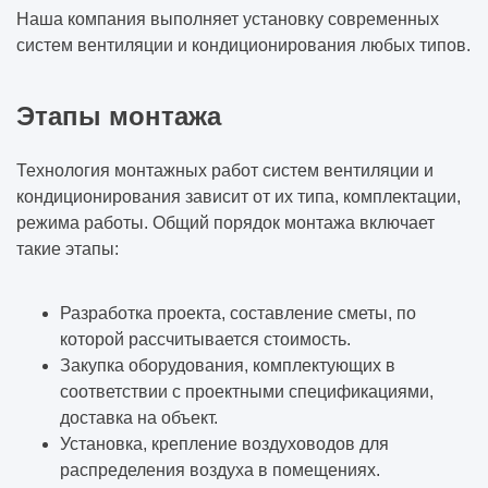
решений без потери качества
Наша компания выполняет установку современных
систем вентиляции и кондиционирования любых типов.
Какие вопросы нужно задать компании ДО
подписания договора (чек-лист)
Этапы монтажа
Как одно инженерное решение может
изменить весь объект
Технология монтажных работ систем вентиляции и
кондиционирования зависит от их типа, комплектации,
режима работы. Общий порядок монтажа включает
Какие решения нельзя отменить после
такие этапы:
начала строительства
Как заказчик сам создаёт перерасход, а
Разработка проекта, составление сметы, по
потом винит подрядчика
которой рассчитывается стоимость.
Закупка оборудования, комплектующих в
соответствии с проектными спецификациями,
доставка на объект.
Установка, крепление воздуховодов для
распределения воздуха в помещениях.