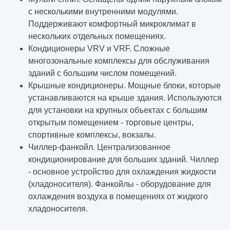
Как проходит строительство объекта под
с несколькими внутренними модулями.
ключ
Поддерживают комфортный микроклимат в
нескольких отдельных помещениях.
Когда нужна реконструкция здания
Кондиционеры VRV и VRF. Сложные
многозональные комплексы для обслуживания
Решения, которые выглядят красиво в
зданий с большим числом помещений.
Pinterest, но плохо работают в реальности
Крышные кондиционеры. Мощные блоки, которые
устанавливаются на крыше здания. Используются
Миф: «Проект нужен только для
для установки на крупных объектах с большим
согласований» — разбираем на примерах
открытым помещением - торговые центры,
спортивные комплексы, вокзалы.
Почему дешёвый проект почти всегда
Чиллер-фанкойл. Централизованное
выходит самым дорогим
кондиционирование для больших зданий. Чиллер
- основное устройство для охлаждения жидкости
Где заказчики чаще всего теряют деньги,
(хладоносителя). Фанкойлы - оборудование для
даже не заметив этого
охлаждения воздуха в помещениях от жидкого
хладоносителя.
Экономия, которая реально работает: 5