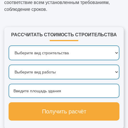
соответствие всем установленным требованиям,
соблюдение сроков.
Векторная графика: что это такое?
Зачем нужна визуализация интерьера
РАССЧИТАТЬ СТОИМОСТЬ СТРОИТЕЛЬСТВА
Векторизация растровых изображений
Что такое BIM проектирование в
строительстве
Зачем нужно 3D-моделирование
Все о пескоструйной обработке
Как подготовиться к строительству
Получить расчёт
коммерческого здания
С чего начинается проектирование здания