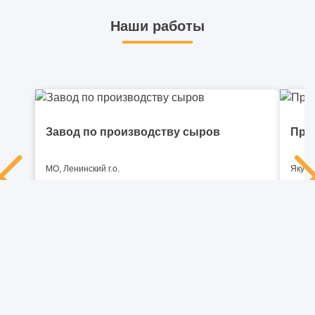
Наши работы
Завод по производству сыров
Про
МО, Ленинский г.о.
Якути
2
Площадь объекта: 5500 м
Площа
Построен завод по производству сыров мощностью до
Ремон
1,8 тысяч тонн в год
помещ
выпол
ПОДРОБНЕЕ
карье
ПОД