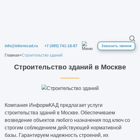
В какой программе выполняют
визуализацию интерьера
Для чего нужен эскизный проект
Дизайн-проект
info@informcad.ru
+7 (495) 741-18-87
Заказать звонок
Главная
>
Строительство зданий
Дизайн-проект офиса
Строительство зданий в Москве
Особенности дизайна интерьера
загородного дома: оригинальные решения
Строительство и проектирование домов и
коттеджей
Компания ИнформКАД предлагает услуги
строительства зданий в Москве. Обеспечиваем
возведение объектов любого назначения под ключ со
Дизайн-проект дома
строгим соблюдением действующей нормативной
базы. Гарантируем надежность строений, их
Дизайн-проект квартиры