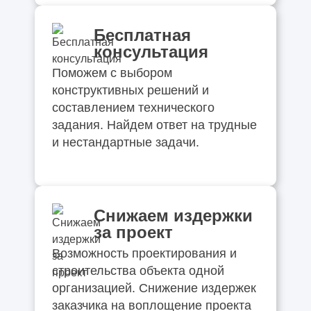
Какие вопросы нужно задать компании ДО
подписания договора (чек-лист)
Бесплатная
консультация
Как одно инженерное решение может
Поможем с выбором
изменить весь объект
конструктивных решений и
составлением технического
Какие решения нельзя отменить после
задания. Найдем ответ на трудные
начала строительства
и нестандартные задачи.
Как заказчик сам создаёт перерасход, а
потом винит подрядчика
Снижаем издержки
за проект
Возможность проектирования и
строительства объекта одной
организацией. Снижение издержек
заказчика на воплощение проекта