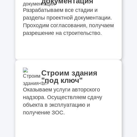
документация
Когда нужна реконструкция здания
Разрабатываем все стадии и
разделы проектной документации.
Решения, которые выглядят красиво в
Проходим согласования, получаем
Pinterest, но плохо работают в реальности
разрешение на строительство.
Миф: «Проект нужен только для
согласований» — разбираем на примерах
Почему дешёвый проект почти всегда
Строим здания
выходит самым дорогим
"под ключ"
Оказываем услуги авторского
Где заказчики чаще всего теряют деньги,
надзора. Осуществляем сдачу
даже не заметив этого
объекта в эксплуатацию и
получение ЗОС.
Экономия, которая реально работает: 5
решений без потери качества