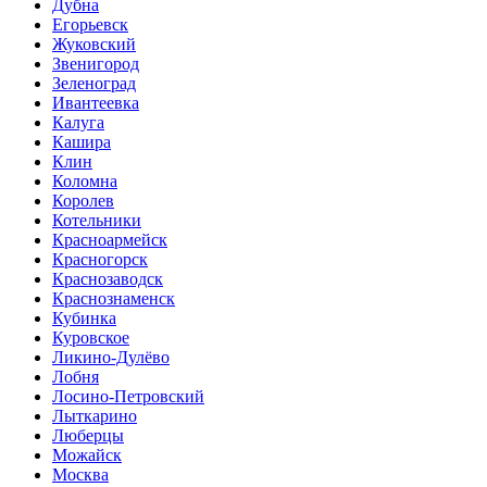
Дубна
Егорьевск
Жуковский
Звенигород
Зеленоград
Ивантеевка
Калуга
Кашира
Клин
Коломна
Королев
Котельники
Красноармейск
Красногорск
Краснозаводск
Краснознаменск
Кубинка
Куровское
Ликино-Дулёво
Лобня
Лосино-Петровский
Лыткарино
Люберцы
Можайск
Москва