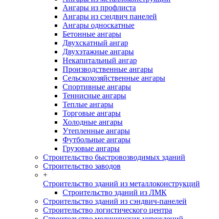
Ангары из профлиста
Ангары из сэндвич панелей
Ангары односкатные
Бетонные ангары
Двухскатный ангар
Двухэтажные ангары
Некапитальный ангар
Производственные ангары
Сельскохозяйственные ангары
Спортивные ангары
Теннисные ангары
Теплые ангары
Торговые ангары
Холодные ангары
Утепленные ангары
Футбольные ангары
Грузовые ангары
Строительство быстровозводимых зданий
Строительство заводов
+
Строительство зданий из металлоконструкций
Строительство зданий из ЛМК
Строительство зданий из сэндвич-панелей
Строительство логистического центра
Строительство медицинских учреждений