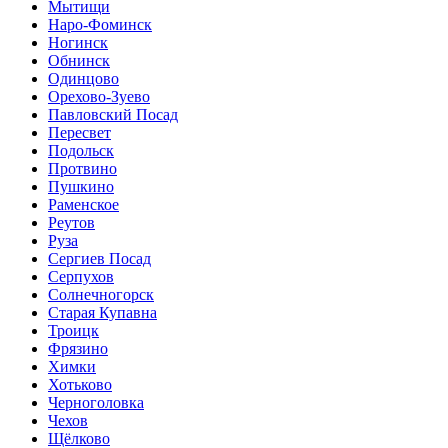
Мытищи
Наро-Фоминск
Ногинск
Обнинск
Одинцово
Орехово-Зуево
Павловский Посад
Пересвет
Подольск
Протвино
Пушкино
Раменское
Реутов
Руза
Сергиев Посад
Серпухов
Солнечногорск
Старая Купавна
Троицк
Фрязино
Химки
Хотьково
Черноголовка
Чехов
Щёлково