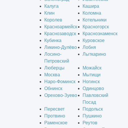
Калуга
Кашира
Клин
Коломна
Королев
Котельники
Красноармейск
Красногорск
Краснозаводск
Краснознаменск
Кубинка
Куровское
Ликино-Дулёво
Лобня
Лосино-
Лыткарино
Петровский
Люберцы
Можайск
Москва
Мытищи
Наро-Фоминск
Ногинск
Обнинск
Одинцово
Орехово-Зуево
Павловский
Посад
Пересвет
Подольск
Протвино
Пушкино
Раменское
Реутов