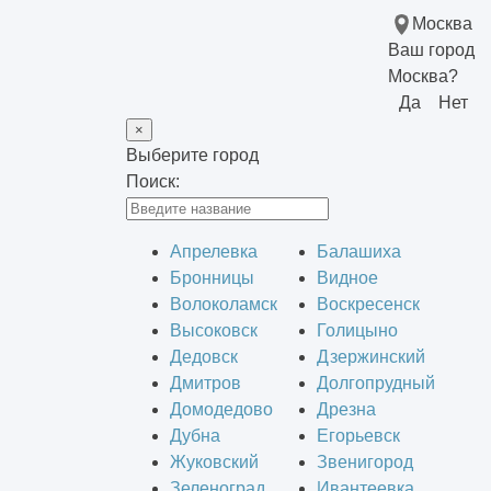
Москва
Ваш город
Москва?
Да
Нет
×
Выберите город
Поиск:
Апрелевка
Балашиха
Бронницы
Видное
Волоколамск
Воскресенск
Высоковск
Голицыно
Дедовск
Дзержинский
Дмитров
Долгопрудный
Домодедово
Дрезна
Дубна
Егорьевск
Жуковский
Звенигород
Зеленоград
Ивантеевка